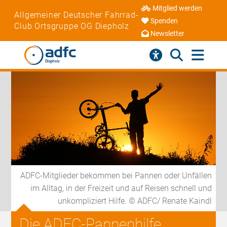
Mitglied werden
Allgemeiner Deutscher Fahrrad-
Spenden
Club Ortsgruppe OG Diepholz
Newsletter
ADFC-Mitglieder bekommen bei Pannen oder Unfällen
im Alltag, in der Freizeit und auf Reisen schnell und
unkompliziert Hilfe. © ADFC/ Renate Kaindl
Die ADFC-Pannenhilfe