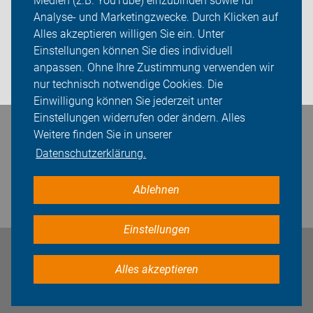
Medien (z.B. YouTube) einzubinden sowie für
Analyse- und Marketingzwecke. Durch Klicken auf
ADFC OG Diepholz
Alles akzeptieren willigen Sie ein. Unter
Sei dabei
Einstellungen können Sie dies individuell
anpassen. Ohne Ihre Zustimmung verwenden wir
Login
nur technisch notwendige Cookies. Die
Einwilligung können Sie jederzeit unter
Einstellungen widerrufen oder ändern. Alles
Bleiben Sie in Kontakt
Weitere finden Sie in unserer
Datenschutzerklärung.
Ablehnen
Einstellungen
Impressum
Datenschutz
Cookie-Einstellungen
Alles akzeptieren