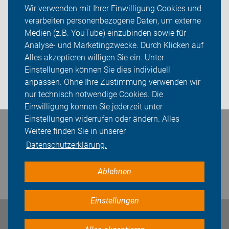
Themen
Wir verwenden mit Ihrer Einwilligung Cookies und
verarbeiten personenbezogene Daten, um externe
Galerien
Medien (z.B. YouTube) einzubinden sowie für
Analyse- und Marketingzwecke. Durch Klicken auf
ADFC OG Diepholz
Alles akzeptieren willigen Sie ein. Unter
Sei dabei
Einstellungen können Sie dies individuell
anpassen. Ohne Ihre Zustimmung verwenden wir
Login
nur technisch notwendige Cookies. Die
Einwilligung können Sie jederzeit unter
Einstellungen widerrufen oder ändern. Alles
Bleiben Sie in Kontakt
Weitere finden Sie in unserer
Datenschutzerklärung.
Ablehnen
Einstellungen
Impressum
Datenschutz
Cookie-Einstellungen