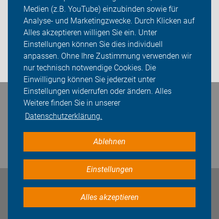
Medien (z.B. YouTube) einzubinden sowie für
Analyse- und Marketingzwecke. Durch Klicken auf
ADFC OG Diepholz
Alles akzeptieren willigen Sie ein. Unter
Sei dabei
Einstellungen können Sie dies individuell
anpassen. Ohne Ihre Zustimmung verwenden wir
Login
nur technisch notwendige Cookies. Die
Einwilligung können Sie jederzeit unter
Einstellungen widerrufen oder ändern. Alles
Weitere finden Sie in unserer
Bleiben Sie in Kontakt
Datenschutzerklärung.
Ablehnen
Einstellungen
Impressum
Datenschutz
Cookie-Einstellungen
Alles akzeptieren