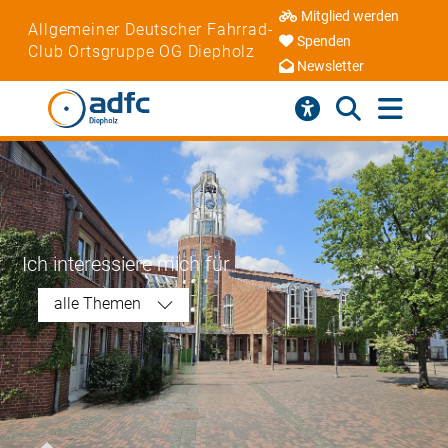
Mitglied werden
Allgemeiner Deutscher Fahrrad-
Spenden
Club Ortsgruppe OG Diepholz
Newsletter
Ich interessiere mich für
alle Themen