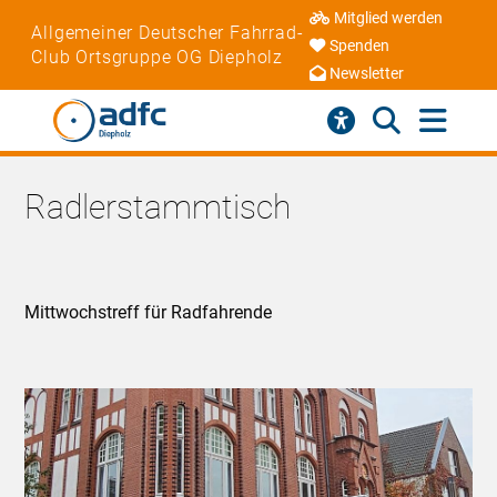
Mitglied werden
Allgemeiner Deutscher Fahrrad-
Spenden
Club Ortsgruppe OG Diepholz
Newsletter
Radlerstammtisch
Mittwochstreff für Radfahrende