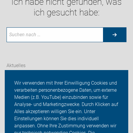
Ich habe nicht gefunden, was
ich gesucht habe:
Aktuelles
Themen
Wir verwenden mit Ihrer Einwilligung Cookies und
verarbeiten personenbezogene Daten, um externe
Galerien
Medien (z.B. YouTube) einzubinden sowie für
Analyse- und Marketingzwecke. Durch Klicken auf
ADFC OG Diepholz
Alles akzeptieren willigen Sie ein. Unter
Sei dabei
Einstellungen können Sie dies individuell
anpassen. Ohne Ihre Zustimmung verwenden wir
Login
nur technisch notwendige Cookies. Die